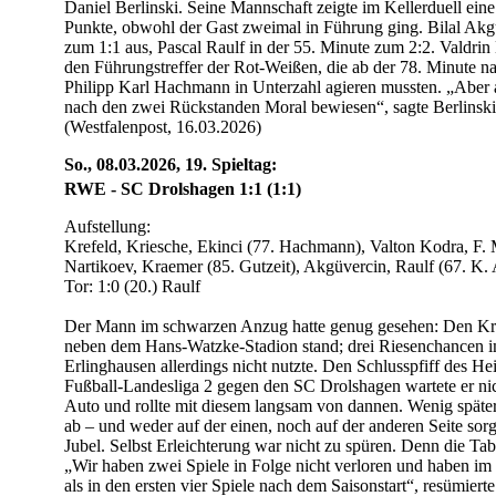
Daniel Berlinski. Seine Mannschaft zeigte im Kellerduell eine
Punkte, obwohl der Gast zweimal in Führung ging. Bilal Akgü
zum 1:1 aus, Pascal Raulf in der 55. Minute zum 2:2. Valdrin 
den Führungstreffer der Rot-Weißen, die ab der 78. Minute n
Philipp Karl Hachmann in Unterzahl agieren mussten. „Aber 
nach den zwei Rückstanden Moral bewiesen“, sagte Berlinski
(Westfalenpost, 16.03.2026)
So., 08.03.2026, 19. Spieltag:
RWE - SC Drolshagen 1:1 (1:1)
Aufstellung:
Krefeld, Kriesche, Ekinci (77. Hachmann), Valton Kodra, F.
Nartikoev, Kraemer (85. Gutzeit), Akgüvercin, Raulf (67. K.
Tor: 1:0 (20.) Raulf
Der Mann im schwarzen Anzug hatte genug gesehen: Den Kra
neben dem Hans-Watzke-Stadion stand; drei Riesenchancen 
Erlinghausen allerdings nicht nutzte. Den Schlusspfiff des H
Fußball-Landesliga 2 gegen den SC Drolshagen wartete er nich
Auto und rollte mit diesem langsam von dannen. Wenig später p
ab – und weder auf der einen, noch auf der anderen Seite sorg
Jubel. Selbst Erleichterung war nicht zu spüren. Denn die Tabe
„Wir haben zwei Spiele in Folge nicht verloren und haben im
als in den ersten vier Spiele nach dem Saisonstart“, resümier