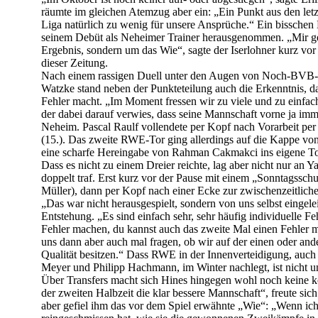
räumte im gleichen Atemzug aber ein: „Ein Punkt aus den letzte
Liga natürlich zu wenig für unsere Ansprüche.“ Ein bissche
seinem Debüt als Neheimer Trainer herausgenommen. „Mir geh
Ergebnis, sondern um das Wie“, sagte der Iserlohner kurz vo
dieser Zeitung.
Nach einem rassigen Duell unter den Augen von Noch-BVB-
Watzke stand neben der Punkteteilung auch die Erkenntnis, d
Fehler macht. „Im Moment fressen wir zu viele und zu einfac
der dabei darauf verwies, dass seine Mannschaft vorne ja im
Neheim. Pascal Raulf vollendete per Kopf nach Vorarbeit per
(15.). Das zweite RWE-Tor ging allerdings auf die Kappe v
eine scharfe Hereingabe von Rahman Cakmakci ins eigene To
Dass es nicht zu einem Dreier reichte, lag aber nicht nur an 
doppelt traf. Erst kurz vor der Pause mit einem „Sonntagss
Müller), dann per Kopf nach einer Ecke zur zwischenzeitlich
„Das war nicht herausgespielt, sondern von uns selbst eingeleit
Entstehung. „Es sind einfach sehr, sehr häufig individuelle F
Fehler machen, du kannst auch das zweite Mal einen Fehler
uns dann aber auch mal fragen, ob wir auf der einen oder and
Qualität besitzen.“ Dass RWE in der Innenverteidigung, auch 
Meyer und Philipp Hachmann, im Winter nachlegt, ist nicht u
Über Transfers macht sich Hines hingegen wohl noch keine 
der zweiten Halbzeit die klar bessere Mannschaft“, freute sic
aber gefiel ihm das vor dem Spiel erwähnte „Wie“: „Wenn ich