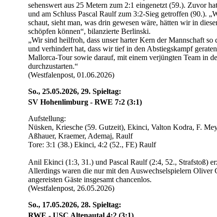
sehenswert aus 25 Metern zum 2:1 eingenetzt (59.). Zuvor ha
und am Schluss Pascal Raulf zum 3:2-Sieg getroffen (90.). 
schaut, sieht man, was drin gewesen wäre, hätten wir in diese
schöpfen können“, bilanzierte Berlinski.
„Wir sind heilfroh, dass unser harter Kern der Mannschaft so
und verhindert hat, dass wir tief in den Abstiegskampf geraten.
Mallorca-Tour sowie darauf, mit einem verjüngten Team in de
durchzustarten.“
(Westfalenpost, 01.06.2026)
So., 25.05.2026, 29. Spieltag:
SV Hohenlimburg - RWE 7:2 (3:1)
Aufstellung:
Nüsken, Kriesche (59. Gutzeit), Ekinci, Valton Kodra, F. Me
Aßhauer, Kraemer, Ademaj, Raulf
Tore: 3:1 (38.) Ekinci, 4:2 (52., FE) Raulf
Anil Ekinci (1:3, 31.) und Pascal Raulf (2:4, 52., Strafstoß) e
Allerdings waren die nur mit den Auswechselspielern Oliver 
angereisten Gäste insgesamt chancenlos.
(Westfalenpost, 26.05.2026)
So., 17.05.2026, 28. Spieltag:
RWE - USC Altenautal 4:2 (3:1)