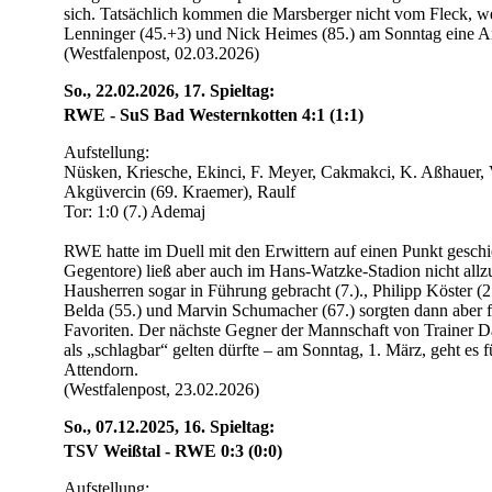
sich. Tatsächlich kommen die Marsberger nicht vom Fleck, we
Lenninger (45.+3) und Nick Heimes (85.) am Sonntag eine A
(Westfalenpost, 02.03.2026)
So., 22.02.2026, 17. Spieltag:
RWE - SuS Bad Westernkotten 4:1 (1:1)
Aufstellung:
Nüsken, Kriesche, Ekinci, F. Meyer, Cakmakci, K. Aßhauer, 
Akgüvercin (69. Kraemer), Raulf
Tor: 1:0 (7.) Ademaj
RWE hatte im Duell mit den Erwittern auf einen Punkt geschie
Gegentore) ließ aber auch im Hans-Watzke-Stadion nicht allzu
Hausherren sogar in Führung gebracht (7.)., Philipp Köster (2
Belda (55.) und Marvin Schumacher (67.) sorgten dann aber 
Favoriten. Der nächste Gegner der Mannschaft von Trainer Dani
als „schlagbar“ gelten dürfte – am Sonntag, 1. März, geht es
Attendorn.
(Westfalenpost, 23.02.2026)
So., 07.12.2025, 16. Spieltag:
TSV Weißtal - RWE 0:3 (0:0)
Aufstellung: