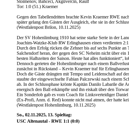
Stoimenov, Bahceci, Akgüvercin, Raulf
Tor: 1:0 (51.) Kraemer
Gegen den Tabellendritten brachte Kevin Kraemer RWE nach
später gelang den Gästen der Ausgleich, ehe sie in der Schluss
(Westfalenpost Brilon, 10.11.2025)
Der SV Hohenlimburg 1910 hat seine starke Serie in der Land
Joachim-Watzke-Klub RW Erlinghausen einen verdienten 2:1 (
Durch den Erfolg rücken die Zehner bis auf sechs Punkte an
Salchendorf heran, der gegen den SC Neheim nicht über ein 
besten Halbzeiten der Saison. Heute hat alles funktioniert“, l
Dennoch gerieten die Hohenlimburger nach einem Ballverlus
zunächst in Rückstand – Kevin Kraemer traf für Erlinghausen
Doch die Gäste drängten mit Tempo und Leidenschaft auf den
staubte der eingewechselte Fabian Palczewski nach einem S
ab. In der Schlussphase krönte Kapitän Danilo Labarile die Au
energisch den Ball erkämpfte und ihn eiskalt über den Torwart
Ein Sonderlob gab es vom Coach für Linksverteidiger Daniel
(Ex-Profi, Anm. d. Red) konnte nicht mal atmen, der hatte kei
(Westfalenpost Hohenlimburg, 10.11.2025)
So., 02.11.2025, 13. Spieltag:
USC Altenautal - RWE 1:1 (0:0)