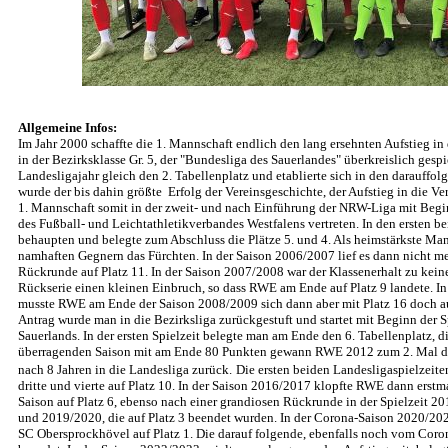
Allgemeine Infos:
Im Jahr 2000 schaffte die 1. Mannschaft endlich den lang ersehnten Aufstieg 
in der Bezirksklasse Gr. 5, der "Bundesliga des Sauerlandes" überkreislich gespie
Landesligajahr gleich den 2. Tabellenplatz und etablierte sich in den darauffol
wurde der bis dahin größte Erfolg der Vereinsgeschichte, der Aufstieg in die Ve
1. Mannschaft somit in der zweit- und nach Einführung der NRW-Liga mit Begin
des Fußball- und Leichtathletikverbandes Westfalens vertreten. In den ersten 
behaupten und belegte zum Abschluss die Plätze 5. und 4. Als heimstärkste Man
namhaften Gegnern das Fürchten. In der Saison 2006/2007 lief es dann nicht me
Rückrunde auf Platz 11. In der Saison 2007/2008 war der Klassenerhalt zu keine
Rückserie einen kleinen Einbruch, so dass RWE am Ende auf Platz 9 landete. I
musste RWE am Ende der Saison 2008/2009 sich dann aber mit Platz 16 doch a
Antrag wurde man in die Bezirksliga zurückgestuft und startet mit Beginn der 
Sauerlands. In der ersten Spielzeit belegte man am Ende den 6. Tabellenplatz, d
überragenden Saison mit am Ende 80 Punkten gewann RWE 2012 zum 2. Mal die M
nach 8 Jahren in die Landesliga zurück.
Die ersten beiden Landesligaspielzeite
dritte und vierte auf Platz 10. In der Saison 2016/2017 klopfte RWE dann erst
Saison auf Platz 6, ebenso nach einer grandiosen Rückrunde in der Spielzeit 20
und 2019/2020, die auf Platz 3 beendet wurden. In der Corona-Saison 2020/2
SC Obersprockhövel auf Platz 1. Die darauf folgende, ebenfalls noch vom Coro