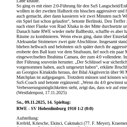
Latte knallte.
So ging es mit einer 2:0-Führung für den SuS Langscheid/En
wollten in der zweiten Halbzeit ein bisschen aggressiver und
auch gemacht, aber dann kassieren wir zwei Minuten nach Wie
ein Spiel fast schon gelaufen“, betonte Berlinski. Den Treffer 
nach einer Flanke von Riad Xhaka in der Mitte durchsetzte und
Danach hatte RWE wieder mehr Ballbesitz, schaffte es aber häu
Räume zu kombinieren. Wenn etwas ging, dann über Einzelak
Aleksandar Stoimenov zwei gute Abschlüsse. Insgesamt stande
blieben hellwach und belohnten sich später durch ihr aggre
eroberte den Ball kurz vor dem Strafraum, lief noch ein paar 
eingewechselten Ibrahima Camara, der zum 4:0 vollendete. In
ihre Führung souverän herunter. „Der Schlüssel war sicherlich
vorgenommen haben, auch umgesetzt haben“, erklärte Bruch
an Georgios Kiriakidis heraus, der Bilal Akgüvercin über 90 
Matchplan ist aufgegangen. Trotzdem müssen und können wir b
SuS-Coach und betonte ergänzend: „Wenn du 4:0 gewinnst un
Verbesserungsmöglichkeiten sieht, zeigt das, dass wir auf ei
(Westfalenpost, 17.11.2025)
So., 09.11.2025, 14. Spieltag:
RWE - SV Hohenlimburg 1910 1:2 (0:0)
Aufstellung:
Krefeld, Kriesche, Ekinci, Cakmakci (77. F. Meyer), Kraeme