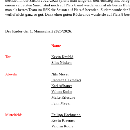
beendet. In der Saison 2022/2023 spielte man lange um den Aufstieg mit, bele
einem verpetzten Saisonstart noch auf Platz 6 und wieder einmal als bestes H
man als bestes Team im HSK die Saison auf Platz 6 beenden. Zudem wurde der 
verlief nicht ganz so gut. Dank einer guten Rückrunde wurde sie auf Platz 8 bee
Der Kader der 1. Mannschaft 2025/2026:
Name
Tor:
Kevin Krefeld
Silas Nüsken
Abwehr
:
Nils Meyer
Rahman Cakmakci
Karl Aßhauer
Valton Kodra
Malte Kriesche
Fynn Meyer
Mittelfeld:
Philipp Hachmann
Kevin Kraemer
Valdrin Kodra