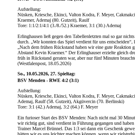
Aufstellung:
Nüsken, Kriesche, Ekinci, Valton Kodra, F. Meyer, Cakmakci
Kraemer, Ademaj (80. Gutzeit), Raulf
Tore: 1:1/2:1/4:1 (3./8./52.) Kraemer, 3:1 (30.) Ademaj
Erlinghausen ließ gegen den Tabellenletzten mal so gar nichts
durch. „Wir konnten das Spiel verdient für uns entscheiden“
„Nach dem frühen Rückstand haben wir eine gute Reaktion g
Abstand Kevin Kraemer.“ Der Erlinghauser erzielte gleich drei
früh in Rückstand geraten war, aber nur fünf Minuten brauchte
(Westfalenpost, 18.05.2026)
So., 10.05.2026, 27. Spieltag:
BSV Menden - RWE 4:2 (3:1)
Aufstellung:
Nüsken, Kriesche, Ekinci, Valton Kodra, F. Meyer, Cakmakci
Ademaj, Raulf (58. Gutzeit), Akgüvercin (70. Berlinski)
Tore: 3:1 (42.) Ademaj, 3:2 (64.) F. Meyer
Ein furioser Start des BSV Menden: Nach nicht mal 30 Minut
wir richtig gut, sind verdient in Führung gegangen und habe
Trainer Marcel Brünnel. Das 1:3 sei dann ein Geschenk gewes
hätten wir es uns leichter machen können, wenn wir zielstre