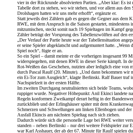
vier in der Rückrunde absolvierten Partien. „Aber klar: Es ist
Tabelle dort zu stehen, wo wir stehen, und vor allem aus den
Drolshagen hatten wir uns mehr erhofft“, ergänzte er.
Statt jeweils drei Zählern gab es gegen die Gegner aus dem K
RWE, mit dem Anspruch in die Saison gestartet, mindestens i
mitzumischen, steckt somit nach 19 Spieltagen im Kampf gege
Zähler beträgt der Vorsprung des Tabellenzwölften auf den ers
„Der Verlauf der Partie heute war der Tabellensituation angep
er seine Spieler abgeklatscht und aufgemuntert hatte. „Wenn d
Spiel noch“, fügte er an.
So ein Spiel – damit meinte er die vorherigen insgesamt 99 M
widerspiegelten, mit denen RWE in dieser Serie kämpft. In der
Rot-Weißen das Geschehen, nutzten aber lediglich eine von 
durch Pascal Raulf (20. Minute). „Und dann bekommen wir m
ein Ei-Tor zum Ausgleich“, klagte Berlinski. Ralf Bauer traf i
Nachspielzeit in der ersten Hälfte.
Im zweiten Durchgang neutralisierten sich beide Teams, wobe
ruppiger wurde. Negativer Höhepunkt: Anil Ekinci landete n
Regeln konformen Zweikampf derart heftig in der Bandenwerb
zurückblieb und der Erlinghäuser später mit dem Krankenwag
Schmerzen und Schwellungen am linken Ellenbogen und der 
Ausfall Ekincis am nächsten Spieltag nach sich ziehen.
Dadurch würde sich die personelle Lage bei RWE weiter ver
standen – neben Berlinski – nur drei weitere Feldspieler zur 
war Karl Asshauer, der ab der 67. Minute für Raulf spielen du