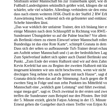
Strafraum seiner Mannschaft bis zur Trainerbank spürt, wie di
Fußball-Landesligisten sekündlich größer wird, klingen die 
schärfer, sehr viel schärfer. Allerdings verhindern sie den ent
dass nach einem weiteren HSK-Duell in der Staffel 2 RW Erli
Auswärtssieg feiert, während sich ein gefrusteter und enttäus
Schelte hinreißen lässt.
„Das war wirklich der unfairste Trainer, den ich bislang hier
einige Minuten nach dem Schlusspfiff in Richtung von RWE-
Sunderaner Übungsleiter so auf die Palme brachte? Vor allem 
als Berlinski einen zu einem Einwurf seiner Mannschaft rollen
Bundesliga ist das eine Rote Karte“, schimpft Granata in dem
Dass sich der selten so aufbrausende TuS-Trainer derart echauff
am Auftritt seiner Mannschaft und c) an der bedrohlichen Lage
Zum Spielverlauf äußert sich später auch Daniel Berlinski un
Punkt. „Zum Ende der ersten Halbzeit sind wir auf dem Zahn
Kevin Krefeld hat uns zu Beginn der zweiten Halbzeit mit kl
insgesamt könnten wir uns nicht beschweren, wenn wir nicht
dreckigen Sieg nehme ich auch gerne mit nach Hause“, sagt de
Granata drückt eben das auf die Stimmung: Auch gegen die R
zweiten Sieg in Folge und nun zehn Punkten ins Mittelfeld vor
Mannschaft eine „wirklich gute Leistung“ und führt zweimal
sogar mega-gut“, sagt er. Doch zweimal in der ersten und zwe
treffen die Sunderaner zum Beispiel nur den Pfosten. Ihre fr
der 5. Minute erzielt, gleicht Fatjon Ademaj in der 15. Minute
Erneut gehen die Gastgeber durch einen Treffer von Erijon Kr