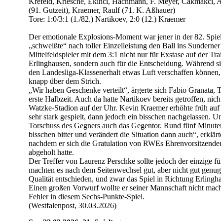
Krefeld, Kriesche, Ekinci, Hachmann, F. Meyer, Cakmakci, 
(91. Gutzeit), Kraemer, Raulf (71. K. Aßhauer)
Tore: 1:0/3:1 (1./82.) Nartikoev, 2:0 (12.) Kraemer
Der emotionale Explosions-Moment war jener in der 82. Spie
„schweißte“ nach toller Einzelleistung den Ball ins Sunderner
Mittelfeldspieler mit dem 3:1 nicht nur für Exstase auf der T
Erlinghausen, sondern auch für die Entscheidung. Während 
den Landesliga-Klassenerhalt etwas Luft verschaffen können,
knapp über dem Strich.
„Wir haben Geschenke verteilt“, ärgerte sich Fabio Granata, T
erste Halbzeit. Auch da hatte Nartikoev bereits getroffen, ni
Watzke-Stadion auf der Uhr. Kevin Kraemer erhöhte früh auf 
sehr stark gespielt, dann jedoch ein bisschen nachgelassen. U
Torschuss des Gegners auch das Gegentor. Rund fünf Minuten 
bisschen bitter und verändert die Situation dann auch“, erklä
nachdem er sich die Gratulation von RWEs Ehrenvorsitzen
abgeholt hatte.
Der Treffer von Laurenz Perschke sollte jedoch der einzige f
machten es nach dem Seitenwechsel gut, aber nicht gut genug
Qualität entschieden, und zwar das Spiel in Richtung Erlingh
Einen großen Vorwurf wollte er seiner Mannschaft nicht mache
Fehler in diesem Sechs-Punkte-Spiel.
(Westfalenpost, 30.03.2026)