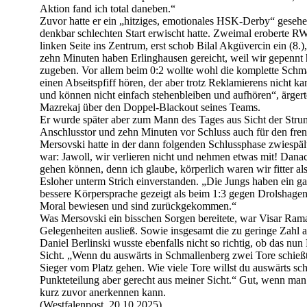
Aktion fand ich total daneben.“
Zuvor hatte er ein „hitziges, emotionales HSK-Derby“ gesehe
denkbar schlechten Start erwischt hatte. Zweimal eroberte RW
linken Seite ins Zentrum, erst schob Bilal Akgüvercin ein (8.
zehn Minuten haben Erlinghausen gereicht, weil wir gepennt
zugeben. Vor allem beim 0:2 wollte wohl die komplette Schm
einen Abseitspfiff hören, der aber trotz Reklamierens nicht
und können nicht einfach stehenbleiben und aufhören“, ärger
Mazrekaj über den Doppel-Blackout seines Teams.
Er wurde später aber zum Mann des Tages aus Sicht der Strump
Anschlusstor und zehn Minuten vor Schluss auch für den fren
Mersovski hatte in der dann folgenden Schlussphase zwiespäl
war: Jawoll, wir verlieren nicht und nehmen etwas mit! Danac
gehen können, denn ich glaube, körperlich waren wir fitter 
Esloher unterm Strich einverstanden. „Die Jungs haben ein ga
bessere Körpersprache gezeigt als beim 1:3 gegen Drolshage
Moral bewiesen und sind zurückgekommen.“
Was Mersovski ein bisschen Sorgen bereitete, war Visar Ram
Gelegenheiten ausließ. Sowie insgesamt die zu geringe Zahl
Daniel Berlinski wusste ebenfalls nicht so richtig, ob das nun
Sicht. „Wenn du auswärts in Schmallenberg zwei Tore schießt,
Sieger vom Platz gehen. Wie viele Tore willst du auswärts sc
Punkteteilung aber gerecht aus meiner Sicht.“ Gut, wenn ma
kurz zuvor anerkennen kann.
(Westfalenpost, 20.10.2025)