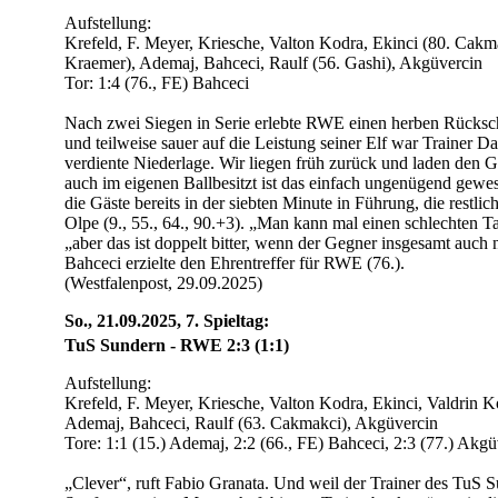
Aufstellung:
Krefeld, F. Meyer, Kriesche, Valton Kodra, Ekinci (80. Cakma
Kraemer), Ademaj, Bahceci, Raulf (56. Gashi), Akgüvercin
Tor: 1:4 (76., FE) Bahceci
Nach zwei Siegen in Serie erlebte RWE einen herben Rücksch
und teilweise sauer auf die Leistung seiner Elf war Trainer Da
verdiente Niederlage. Wir liegen früh zurück und laden den 
auch im eigenen Ballbesitzt ist das einfach ungenügend gewes
die Gäste bereits in der siebten Minute in Führung, die restli
Olpe (9., 55., 64., 90.+3). „Man kann mal einen schlechten T
„aber das ist doppelt bitter, wenn der Gegner insgesamt auch
Bahceci erzielte den Ehrentreffer für RWE (76.).
(Westfalenpost, 29.09.2025)
So., 21.09.2025, 7. Spieltag:
TuS Sundern - RWE 2:3 (1:1)
Aufstellung:
Krefeld, F. Meyer, Kriesche, Valton Kodra, Ekinci, Valdrin K
Ademaj, Bahceci, Raulf (63. Cakmakci), Akgüvercin
Tore: 1:1 (15.) Ademaj, 2:2 (66., FE) Bahceci, 2:3 (77.) Akgü
„Clever“, ruft Fabio Granata. Und weil der Trainer des TuS 