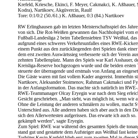
Krefeld, Kriesche, Ekinci, F. Meyer, Cakmakci, K. Aßhauer, 
Kodra), Nartikoev, Akgüvercin, Raulf
Tore: 0:1/0:2 (50./61.) K. Aßhauer, 0:3 (84.) Nartikoev
RW Erlinghausen gab im letzten Meisterschaftsspiel des Jahr
von sich. Die Rot-Weißen gewannen das Nachholspiel vom er
Fußball-Landesliga 2 beim Tabellensiebten TSV Weißtal, da
aufgrund eines schweres Verkehrsunfalles eines RWE-Kickers 
einem Punkt aus den zurückliegenden drei Spielen dank einer 
dem erst zweiten Auswärtssieg verbesserte sich der Verein au
zehnten Tabellenplatz. Mann des Spiels war Karl Asshauer, de
Kreisliga-Reserve hochgezogen wurde und die beiden ersten To
steuerte der überragende und erstmals von Anfang an eingeset
Die Gäste waren mit fast vollem Kader angereist. Immerhin s
Nartikoev, Aleksander Stoimenov, Rahman Cakmakci und Fy
in der Anfangsformation. Das machte sich natürlich im RWE-A
RWE-Teammanager Olcay Eryegin war nach dem Sieg erleichte
Gesicht geschrieben. „Man sieht, was möglich ist, wenn wir a
Ohne die Leistung der anderen schmälern zu wollen, macht 
Unterschied aus. Alle anderen haben sich aber auch in den Di
sich den Allerwertesten aufgerissen. Das erwarte ich auch so. 
gekämpft werden“, sagte Eryegin.
Zum Spiel: RWE war während des gesamten Spiels die tona
stand gut und gestattete dem Aufsteiger aus Weißtal fast ke
Torhüter Kevin Krefeld blieb erst zum zweiten Mal in dieser 