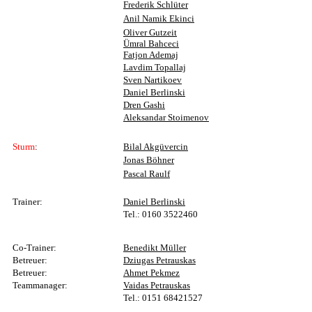
Frederik Schlüter
Anil Namik Ekinci
Oliver Gutzeit
Ümral Bahceci
Fatjon Ademaj
Lavdim Topallaj
Sven Nartikoev
Daniel Berlinski
Dren Gashi
Aleksandar Stoimenov
Sturm
:
Bilal Akgüvercin
Jonas Böhner
Pascal Raulf
Trainer:
Daniel Berlinski
Tel.: 0160 3522460
Co-T
rainer:
Benedikt Müller
Betreuer
:
Dziugas Petrauskas
Betreuer
:
Ahmet Pekmez
Teammanager:
Vaidas Petrauskas
Tel.: 0151 68421527