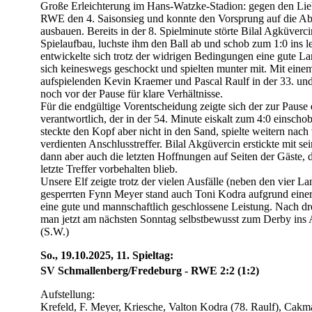
Große Erleichterung im Hans-Watzke-Stadion: gegen den Li
RWE den 4. Saisonsieg und konnte den Vorsprung auf die Abs
ausbauen. Bereits in der 8. Spielminute störte Bilal Agküverc
Spielaufbau, luchste ihm den Ball ab und schob zum 1:0 ins le
entwickelte sich trotz der widrigen Bedingungen eine gute La
sich keineswegs geschockt und spielten munter mit. Mit ein
aufspielenden Kevin Kraemer und Pascal Raulf in der 33. un
noch vor der Pause für klare Verhältnisse.
Für die endgültige Vorentscheidung zeigte sich der zur Paus
verantwortlich, der in der 54. Minute eiskalt zum 4:0 einsch
steckte den Kopf aber nicht in den Sand, spielte weitern na
verdienten Anschlusstreffer. Bilal Akgüvercin erstickte mit se
dann aber auch die letzten Hoffnungen auf Seiten der Gäste, d
letzte Treffer vorbehalten blieb.
Unsere Elf zeigte trotz der vielen Ausfälle (neben den vier L
gesperrten Fynn Meyer stand auch Toni Kodra aufgrund einer
eine gute und mannschaftlich geschlossene Leistung. Nach dr
man jetzt am nächsten Sonntag selbstbewusst zum Derby ins A
(S.W.)
So., 19.10.2025, 11. Spieltag:
SV Schmallenberg/Fredeburg - RWE 2:2 (1:2)
Aufstellung:
Krefeld, F. Meyer, Kriesche, Valton Kodra (78. Raulf), Cakm