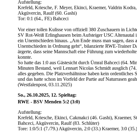
Aufstellung:
Krefeld, Kriesche, F. Meyer, Ekinci, Kraemer, Valdrin Kodra
Akgüvercin, Raulf (60. Gashi)
Tor: 0:1 (64., FE) Bahceci
Vor einer tollen Kulisse von offiziell 380 Zuschauern in Lich
SV Rot-Weiß Erlinghausen beim Aufsteiger USC Altenautal i
ein Unentschieden hinaus. „Am Ende muss man sagen, dass an
Unentschieden in Ordnung geht“, bilanzierte RWE-Trainer Dan
ärgerte, dass seine Mannschaft eine Führung zum wiederholten
konnte.
So hatte das 1:0 aus Gästesicht durch Ümral Bahceci (64. Min
Minuten Bestand, weil Lennart Nicolas Schmidt ausglich (74.
alles gegeben. Die Platzverhältnisse haben kein ordentliches S
und das hatte schon im Vorfeld der Partie auf Naturrasen geah
(Westfalenpost, 03.11.2025)
So., 26.10.2025, 12. Spieltag:
RWE - BSV Menden 5:2 (3:0)
Aufstellung:
Krefeld, Kriesche, Ekinci, Cakmakci (46. Gashi), Kraemer, 
Bahceci, Akgüvercin, Raulf (83. Schlüter)
Tore: 1:0/5:1 (7./79.) Akgüvercin, 2:0 (33.) Kraemer, 3:0 (35.