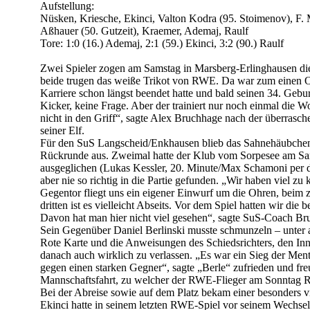
Aufstellung:
Nüsken, Kriesche, Ekinci, Valton Kodra (95. Stoimenov), F.
Aßhauer (50. Gutzeit), Kraemer, Ademaj, Raulf
Tore: 1:0 (16.) Ademaj, 2:1 (59.) Ekinci, 3:2 (90.) Raulf
Zwei Spieler zogen am Samstag in Marsberg-Erlinghausen di
beide trugen das weiße Trikot von RWE. Da war zum einen Old
Karriere schon längst beendet hatte und bald seinen 34. Gebur
Kicker, keine Frage. Aber der trainiert nur noch einmal die
nicht in den Griff“, sagte Alex Bruchhage nach der überrasch
seiner Elf.
Für den SuS Langscheid/Enkhausen blieb das Sahnehäubchen 
Rückrunde aus. Zweimal hatte der Klub vom Sorpesee am Sa
ausgeglichen (Lukas Kessler, 20. Minute/Max Schamoni per dir
aber nie so richtig in die Partie gefunden. „Wir haben viel zu 
Gegentor fliegt uns ein eigener Einwurf um die Ohren, beim z
dritten ist es vielleicht Abseits. Vor dem Spiel hatten wir di
Davon hat man hier nicht viel gesehen“, sagte SuS-Coach Bru
Sein Gegenüber Daniel Berlinski musste schmunzeln – unter 
Rote Karte und die Anweisungen des Schiedsrichters, den I
danach auch wirklich zu verlassen. „Es war ein Sieg der Menta
gegen einen starken Gegner“, sagte „Berle“ zufrieden und fre
Mannschaftsfahrt, zu welcher der RWE-Flieger am Sonntag R
Bei der Abreise sowie auf dem Platz bekam einer besonders
Ekinci hatte in seinem letzten RWE-Spiel vor seinem Wechs