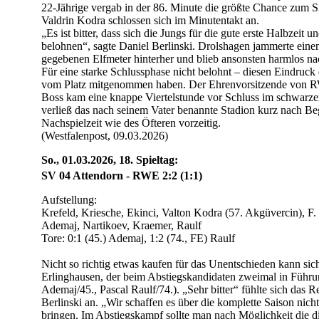
22-Jährige vergab in der 86. Minute die größte Chance zum Si
Valdrin Kodra schlossen sich im Minutentakt an.
„Es ist bitter, dass sich die Jungs für die gute erste Halbzeit 
belohnen“, sagte Daniel Berlinski. Drolshagen jammerte einem
gegebenen Elfmeter hinterher und blieb ansonsten harmlos na
Für eine starke Schlussphase nicht belohnt – diesen Eindruc
vom Platz mitgenommen haben. Der Ehrenvorsitzende von 
Boss kam eine knappe Viertelstunde vor Schluss im schwarze
verließ das nach seinem Vater benannte Stadion kurz nach B
Nachspielzeit wie des Öfteren vorzeitig.
(Westfalenpost, 09.03.2026)
So., 01.03.2026, 18. Spieltag:
SV 04 Attendorn - RWE 2:2 (1:1)
Aufstellung:
Krefeld, Kriesche, Ekinci, Valton Kodra (57. Akgüvercin), F
Ademaj, Nartikoev, Kraemer, Raulf
Tore: 0:1 (45.) Ademaj, 1:2 (74., FE) Raulf
Nicht so richtig etwas kaufen für das Unentschieden kann si
Erlinghausen, der beim Abstiegskandidaten zweimal in Führ
Ademaj/45., Pascal Raulf/74.). „Sehr bitter“ fühlte sich da
Berlinski an. „Wir schaffen es über die komplette Saison nicht
bringen. Im Abstiegskampf sollte man nach Möglichkeit die di