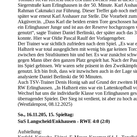
Siegerstraße kam Erlinghausen in der 50. Minute. Karl Assha
Rahman Cakmakci zur Führung. Dieser Treffer gab noch mehr
später war erneut Karl Asshauer zur Stelle. Die Vorarbeit zum 
Akgüvercin. „Dass Karl die beiden ersten Tore geschossen hat
ein Erlinghauser Junge und ist aus der Reserve hochgezogen 
genutzt“, sagte Trainer Daniel Berlinski, der später auch das
konnte. Hier war Oldie Pascal Raulf der Vorlagengeber.
Der Trainer war sichtlich zufrieden nach dem Spiel. „Es war ei
Halbzeit war total ausgeglichen mit wenig bis gar keinen Tor
zwischen den Strafräumen hin und her. Es war zunächst schw
gegen Mann über den ganzen Platz gespielt hat. Nach der Pau
ins Spiel gebissen. Wir waren sehr präsent in den Zweikämp
genutzt. Ich bin froh, dass wir inzwischen auch in der Lage si
analysierte Daniel Berlinski die 90 Minuten.
Auch TSV-Trainer Denis Honig sah auf Grund der zweiten Ha
RW Erlinghausen. „In Halbzeit eins war ein Lattenkopfball 
Wechsel hat uns die individuelle Klasse von Erlinghausen ges
überragender Spieler. Der Sieg ist verdient, ist aber zu hoch a
(Westfalenpost, 08.12.2025)
So., 16.11.205, 15. Spieltag:
SuS Langscheid/Enkhausen - RWE 4:0 (2:0)
Aufstellung: