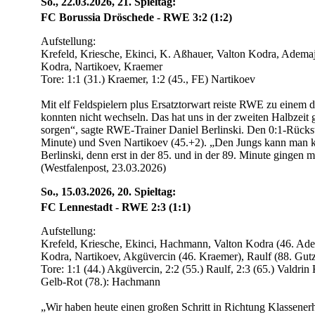
So., 22.03.2026, 21. Spieltag:
FC Borussia Dröschede - RWE 3:2 (1:2)
Aufstellung:
Krefeld, Kriesche, Ekinci, K. Aßhauer, Valton Kodra, Adema
Kodra, Nartikoev, Kraemer
Tore: 1:1 (31.) Kraemer, 1:2 (45., FE) Nartikoev
Mit elf Feldspielern plus Ersatztorwart reiste RWE zu einem 
konnten nicht wechseln. Das hat uns in der zweiten Halbzeit g
sorgen“, sagte RWE-Trainer Daniel Berlinski. Den 0:1-Rücks
Minute) und Sven Nartikoev (45.+2). „Den Jungs kann man 
Berlinski, denn erst in der 85. und in der 89. Minute gingen 
(Westfalenpost, 23.03.2026)
So., 15.03.2026, 20. Spieltag:
FC Lennestadt - RWE 2:3 (1:1)
Aufstellung:
Krefeld, Kriesche, Ekinci, Hachmann, Valton Kodra (46. Ade
Kodra, Nartikoev, Akgüvercin (46. Kraemer), Raulf (88. Gutz
Tore: 1:1 (44.) Akgüvercin, 2:2 (55.) Raulf, 2:3 (65.) Valdrin
Gelb-Rot (78.): Hachmann
„Wir haben heute einen großen Schritt in Richtung Klassener