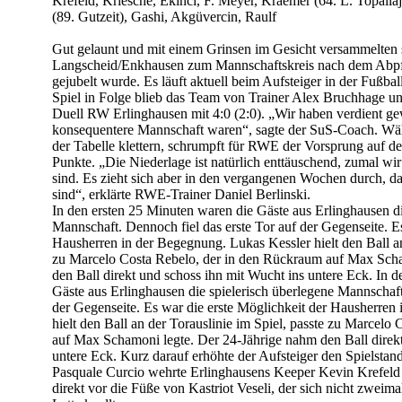
Krefeld, Kriesche, Ekinci, F. Meyer, Kraemer (64. L. Topalla
(89. Gutzeit), Gashi, Akgüvercin, Raulf
Gut gelaunt und mit einem Grinsen im Gesicht versammelten s
Langscheid/Enkhausen zum Mannschaftskreis nach dem Abpfif
gejubelt wurde. Es läuft aktuell beim Aufsteiger in der Fußba
Spiel in Folge blieb das Team von Trainer Alex Bruchhage 
Duell RW Erlinghausen mit 4:0 (2:0). „Wir haben verdient ge
konsequentere Mannschaft waren“, sagte der SuS-Coach. Wäh
der Tabelle klettern, schrumpft für RWE der Vorsprung auf de
Punkte. „Die Niederlage ist natürlich enttäuschend, zumal wir s
sind. Es zieht sich aber in den vergangenen Wochen durch, d
sind“, erklärte RWE-Trainer Daniel Berlinski.
In den ersten 25 Minuten waren die Gäste aus Erlinghausen di
Mannschaft. Dennoch fiel das erste Tor auf der Gegenseite. E
Hausherren in der Begegnung. Lukas Kessler hielt den Ball an
zu Marcelo Costa Rebelo, der in den Rückraum auf Max Scha
den Ball direkt und schoss ihn mit Wucht ins untere Eck. In 
Gäste aus Erlinghausen die spielerisch überlegene Mannschaft
der Gegenseite. Es war die erste Möglichkeit der Hausherren
hielt den Ball an der Torauslinie im Spiel, passte zu Marcel
auf Max Schamoni legte. Der 24-Jährige nahm den Ball direkt
untere Eck. Kurz darauf erhöhte der Aufsteiger den Spielsta
Pasquale Curcio wehrte Erlinghausens Keeper Kevin Krefeld d
direkt vor die Füße von Kastriot Veseli, der sich nicht zweimal