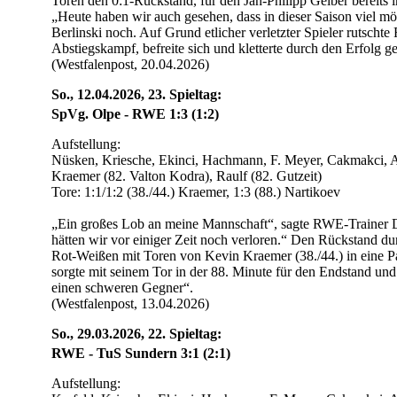
Toren den 0:1-Rückstand, für den Jan-Philipp Gelber bereits i
„Heute haben wir auch gesehen, dass in dieser Saison viel m
Berlinski noch. Auf Grund etlicher verletzter Spieler rutsch
Abstiegskampf, befreite sich und kletterte durch den Erfolg 
(Westfalenpost, 20.04.2026)
So., 12.04.2026, 23. Spieltag:
SpVg. Olpe - RWE 1:3 (1:2)
Aufstellung:
Nüsken, Kriesche, Ekinci, Hachmann, F. Meyer, Cakmakci, A
Kraemer (82. Valton Kodra), Raulf (82. Gutzeit)
Tore: 1:1/1:2 (38./44.) Kraemer, 1:3 (88.) Nartikoev
„Ein großes Lob an meine Mannschaft“, sagte RWE-Trainer Da
hätten wir vor einiger Zeit noch verloren.“ Den Rückstand du
Rot-Weißen mit Toren von Kevin Kraemer (38./44.) in eine 
sorgte mit seinem Tor in der 88. Minute für den Endstand un
einen schweren Gegner“.
(Westfalenpost, 13.04.2026)
So., 29.03.2026, 22. Spieltag:
RWE - TuS Sundern 3:1 (2:1)
Aufstellung: