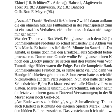
Ekinci (18. Schlüter/71. Ademaj), Bahceci, Akgüvercin
Tore: 0:1 (8.) Akgüvercin, 0:2 (18.) Bahceci
Gelb-Rot: F. Meyer (96.)
„Asozial.“ Daniel Berlinski ließ keinen Zweifel daran aufkom
die ein ohnehin hitziges Fußballspiel in der Nachspielzeit z
ist ein asoziales Verhalten, viel mehr muss ich dazu nicht sag
mir gar nicht.“
Was der Trainer von Rot-Weiß Erlinghausen nach dem 2:2 (1
Schmallenberg/Fredeburg so scharf kritisierte? Die Aktion vo
Nils Marek. Er hatte – es lief die 95. Minute im Sauerland-Due
gehabt, er könne doch mal den Ersatzball aufs Spielfeld befö
provozieren. Dumm nur: Gerade wollte Erlinghausen einen Kon
noch den „Lucky punch“ zu setzen und drei Punkte vom Wor
Tumultartige Bilder waren die Folge. Fast die komplette Bank
Schmallenberger Fraktion zu, es fehlte nicht viel und dann w
Handgreiflichkeiten gekommen. Schon zuvor hatte es reichlic
Nickligkeiten auf dem Platz gegeben. Nun aber hatte der sch
Schiedsrichter Björn Backhaus erst recht alle Hände voll zu 
glätten. Marek lächelte unschuldig-verschmitzt, sah aber natür
die letzte von einem ganzen Dutzend Verwarnungen; in der 9
Meyer sogar noch Gelb-Rot.
„Am Ende war es zu kribbelig“, sagte Schmallenbergs Train
auch Klartext in Richtung des eigenen Spielers Marek. „Das w
den blöden Ball reinzuspielen. Das verstehe auch ich nicht, w