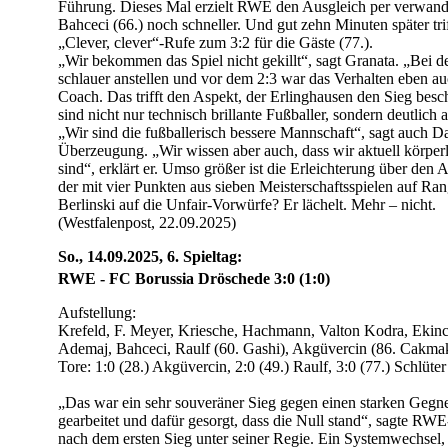
Führung. Dieses Mal erzielt RWE den Ausgleich per verwand
Bahceci (66.) noch schneller. Und gut zehn Minuten später tri
„Clever, clever“-Rufe zum 3:2 für die Gäste (77.).
„Wir bekommen das Spiel nicht gekillt“, sagt Granata. „Bei 
schlauer anstellen und vor dem 2:3 war das Verhalten eben auc
Coach. Das trifft den Aspekt, der Erlinghausen den Sieg bes
sind nicht nur technisch brillante Fußballer, sondern deutlich 
„Wir sind die fußballerisch bessere Mannschaft“, sagt auch Da
Überzeugung. „Wir wissen aber auch, dass wir aktuell körperl
sind“, erklärt er. Umso größer ist die Erleichterung über de
der mit vier Punkten aus sieben Meisterschaftsspielen auf Ran
Berlinski auf die Unfair-Vorwürfe? Er lächelt. Mehr – nicht.
(Westfalenpost, 22.09.2025)
So., 14.09.2025, 6. Spieltag:
RWE - FC Borussia Dröschede 3:0 (1:0)
Aufstellung:
Krefeld, F. Meyer, Kriesche, Hachmann, Valton Kodra, Ekinci
Ademaj, Bahceci, Raulf (60. Gashi), Akgüvercin (86. Cakma
Tore: 1:0 (28.) Akgüvercin, 2:0 (49.) Raulf, 3:0 (77.) Schlüter
„Das war ein sehr souveräner Sieg gegen einen starken Gegn
gearbeitet und dafür gesorgt, dass die Null stand“, sagte RWE
nach dem ersten Sieg unter seiner Regie. Ein Systemwechsel, 