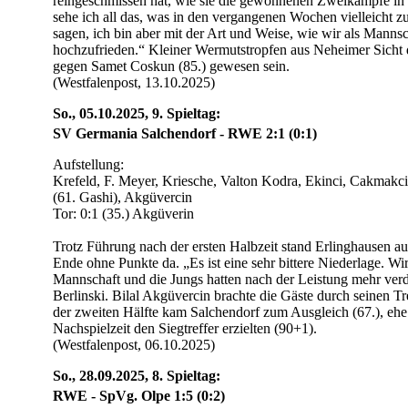
reingeschmissen hat, wie sie die gewonnenen Zweikämpfe in d
sehe ich all das, was in den vergangenen Wochen vielleicht 
sagen, ich bin aber mit der Art und Weise, wie wir als Mannsc
hochzufrieden.“ Kleiner Wermutstropfen aus Neheimer Sicht d
gegen Samet Coskun (85.) gewesen sein.
(Westfalenpost, 13.10.2025)
So., 05.10.2025, 9. Spieltag:
SV Germania Salchendorf - RWE 2:1 (0:1)
Aufstellung:
Krefeld, F. Meyer, Kriesche, Valton Kodra, Ekinci, Cakmakc
(61. Gashi), Akgüvercin
Tor: 0:1 (35.) Akgüverin
Trotz Führung nach der ersten Halbzeit stand Erlinghausen a
Ende ohne Punkte da. „Es ist eine sehr bittere Niederlage. Wir
Mannschaft und die Jungs hatten nach der Leistung mehr ver
Berlinski. Bilal Akgüvercin brachte die Gäste durch seinen Tr
der zweiten Hälfte kam Salchendorf zum Ausgleich (67.), ehe
Nachspielzeit den Siegtreffer erzielten (90+1).
(Westfalenpost, 06.10.2025)
So., 28.09.2025, 8. Spieltag:
RWE - SpVg. Olpe 1:5 (0:2)