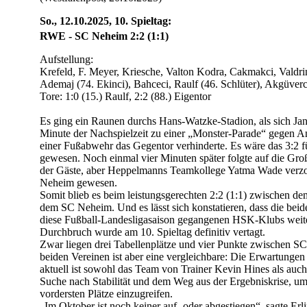
So., 12.10.2025, 10. Spieltag:
RWE - SC Neheim 2:2 (1:1)
Aufstellung:
Krefeld, F. Meyer, Kriesche, Valton Kodra, Cakmakci, Valdri
Ademaj (74. Ekinci), Bahceci, Raulf (46. Schlüter), Akgüverc
Tore: 1:0 (15.) Raulf, 2:2 (88.) Eigentor
Es ging ein Raunen durchs Hans-Watzke-Stadion, als sich Ja
Minute der Nachspielzeit zu einer „Monster-Parade“ gegen A
einer Fußabwehr das Gegentor verhinderte. Es wäre das 3:2 
gewesen. Noch einmal vier Minuten später folgte auf die Gro
der Gäste, aber Heppelmanns Teamkollege Yatma Wade verzo
Neheim gewesen.
Somit blieb es beim leistungsgerechten 2:2 (1:1) zwischen 
dem SC Neheim. Und es lässt sich konstatieren, dass die bei
diese Fußball-Landesligasaison gegangenen HSK-Klubs weiter 
Durchbruch wurde am 10. Spieltag definitiv vertagt.
Zwar liegen drei Tabellenplätze und vier Punkte zwischen S
beiden Vereinen ist aber eine vergleichbare: Die Erwartungen
aktuell ist sowohl das Team von Trainer Kevin Hines als auch
Suche nach Stabilität und dem Weg aus der Ergebniskrise, 
vordersten Plätze einzugreifen.
„Im Oktober ist noch keiner auf- oder abgestiegen“, sagte Erl