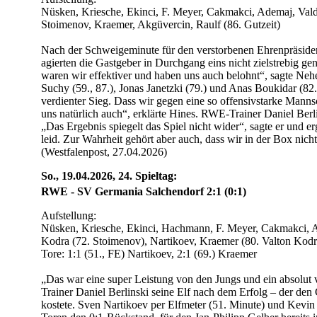
Nüsken, Kriesche, Ekinci, F. Meyer, Cakmakci, Ademaj, Vald
Stoimenov, Kraemer, Akgüvercin, Raulf (86. Gutzeit)
Nach der Schweigeminute für den verstorbenen Ehrenpräside
agierten die Gastgeber in Durchgang eins nicht zielstrebig ge
waren wir effektiver und haben uns auch belohnt“, sagte Ne
Suchy (59., 87.), Jonas Janetzki (79.) und Anas Boukidar (82.)
verdienter Sieg. Dass wir gegen eine so offensivstarke Mannsc
uns natürlich auch“, erklärte Hines. RWE-Trainer Daniel Ber
„Das Ergebnis spiegelt das Spiel nicht wider“, sagte er und er
leid. Zur Wahrheit gehört aber auch, dass wir in der Box nich
(Westfalenpost, 27.04.2026)
So., 19.04.2026, 24. Spieltag:
RWE - SV Germania Salchendorf 2:1 (0:1)
Aufstellung:
Nüsken, Kriesche, Ekinci, Hachmann, F. Meyer, Cakmakci, Aß
Kodra (72. Stoimenov), Nartikoev, Kraemer (80. Valton Kodr
Tore: 1:1 (51., FE) Nartikoev, 2:1 (69.) Kraemer
„Das war eine super Leistung von den Jungs und ein absolut 
Trainer Daniel Berlinski seine Elf nach dem Erfolg – der den
kostete. Sven Nartikoev per Elfmeter (51. Minute) und Kevin 