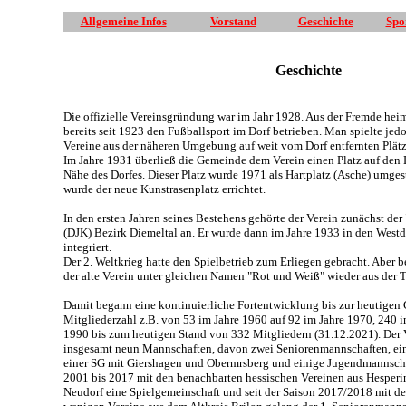
Allgemeine Infos
Vorstand
Geschichte
Spo
Geschichte
Die offizielle Vereinsgründung war im Jahr 1928. Aus der Fremde he
bereits seit 1923 den Fußballsport im Dorf betrieben. Man spielte je
Vereine aus der näheren Umgebung auf weit vom Dorf entfernten Plätz
Im Jahre 1931 überließ die Gemeinde dem Verein einen Platz auf den
Nähe des Dorfes. Dieser Platz wurde 1971 als Hartplatz (Asche) umges
wurde der neue Kunstrasenplatz errichtet.
In den ersten Jahren seines Bestehens gehörte der Verein zunächst de
(DJK) Bezirk Diemeltal an. Er wurde dann im Jahre 1933 in den West
integriert.
Der 2. Weltkrieg hatte den Spielbetrieb zum Erliegen gebracht. Aber 
der alte Verein unter gleichen Namen "Rot und Weiß" wieder aus der 
Damit begann eine kontinuierliche Fortentwicklung bis zur heutigen 
Mitgliederzahl z.B. von 53 im Jahre 1960 auf 92 im Jahre 1970, 240 i
1990 bis zum heutigen Stand von 332 Mitgliedern (31.12.2021). Der Ve
insgesamt neun Mannschaften, davon zwei Seniorenmannschaften, ein
einer SG mit Giershagen und Obermrsberg und einige Jugendmannscha
2001 bis 2017 mit den benachbarten hessischen Vereinen aus Hesper
Neudorf eine Spielgemeinschaft und seit der Saison 2017/2018 mit de