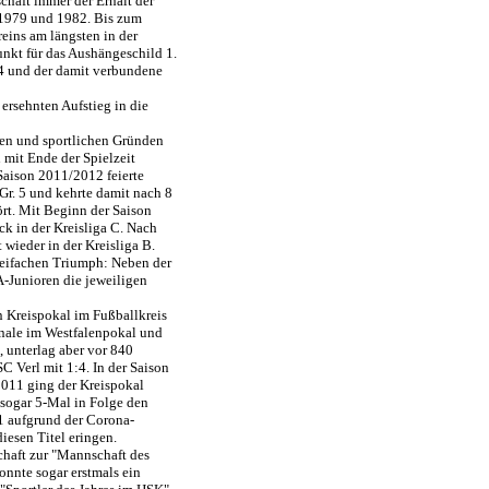
chaft immer der Erhalt der
, 1979 und 1982. Bis zum
eins am längsten in der
unkt für das Aushängeschild 1.
04 und der damit verbundene
ersehnten Aufstieg in die
len und sportlichen Gründen
 mit Ende der Spielzeit
Saison 2011/2012 feierte
Gr. 5 und kehrte damit nach 8
ört. Mit Beginn der Saison
k in der Kreisliga C. Nach
 wieder in der Kreisliga B.
reifachen Triumph: Neben der
A-Junioren die jeweiligen
 Kreispokal im Fußballkreis
inale im Westfalenpokal und
 unterlag aber vor 840
C Verl mit 1:4. In der Saison
2011 ging der Kreispokal
sogar 5-Mal in Folge den
1 aufgrund der Corona-
esen Titel eringen.
haft zur "Mannschaft des
nnte sogar erstmals ein