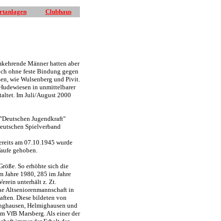
rtanlagen
Clubhaus
imkehrende Männer hatten aber
doch ohne feste Bindung gegen
en, wie Wulsenberg und Pivit.
 Hudewiesen in unmittelbarer
taltet. Im Juli/August 2000
r "Deutschen Jugendkraft"
deutschen Spielverband
bereits am 07.10.1945 wurde
Taufe gehoben.
Größe. So erhöhte sich die
m Jahre 1980, 285 im Jahre
rein unterhält z. Zt.
e Altseniorenmannschaft in
ften. Diese bildeten von
inghausen, Helmighausen und
m VfB Marsberg. Als einer der