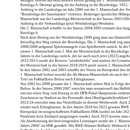
wenigen Vereine aus dem Altkreis Brilon gelang der 1. Seniorenmanns
Kreisliga A. Dreimal gelang ihr der Aufstieg in die Bezirksliga: 1952
Aufstieg in die Landesliga im Jahr 2000 war die 1. Mannschaft des Ver
"Bundesliga des Sauerlandes" vertreten. Bisheriger sportlicher Höhep
Mannschaft war die Landesliga-Meisterschaft in der Saison 2003/20
Aufstieg in die Verbandsliga (jetzt Westfalenliga) Westfalen.
Die 2. Mannschaft schaffte in der Saison 2004/2005 erstmals den lang 
Kreisliga A.
Nach dem Abstieg aus der Westfalenliga 2009 ging man aus finanziel
freiwillig den Weg zurück die Bezirksliga. Die 2. Mannschaft zog man
2008/2009 aufgrund Spielermangels vom Spielbetrieb zurück. In der 
unsere 1. Mannschaft zum 2. Mal die Meisterschaft in der Bezirksliga 
Jahren in die Landesliga zurück, der sie auch noch jetzt (2022) angeh
2012/2013 wurde die Reserve "wiederbelebt" und startete ihr Comebac
der Meisterschaft in der Saison 2018/2019 spielt unsere 2. Mannschaft
In den Jahren 2002 und 2003 schaffte der Verein im Kreispokal den d
1. Mannschaft holten sowohl die Alt-Herren-Mannschaft als auch die 
Titel im Fußballkreis Brilon nach Erlinghausen.
Von 2002 bis 2008 gewann die 1. Mannschaft sieben Mal in Folge den
Brilon. In der Saison 2006/2007 erreichte man sensationell das Halbf
war nur einen Sieg vom Einzug in die DFB-Pokal Hauptrunde entfernt,
Zuschauern im Stadion an der Poststraße dem Oberligatabellenführer S
2023/24 erreichte man das Viertelfinale in diesem Wettbewerb. Auch 
wieder nach Erlinghausen. In den Jahren 2018 bis 2023 gewann RWE 
Kreispokal im neugeschaffenen Fußballkreis HSK (wobei im Jahr 202
Pandemie kein Endspiel ausgetragen wurde). Auch 2025 konnte man di
Als Anerkennung der hervorragenden Leistungen wurde die 1. Mannsc
Jahres 2004" im HSK gewählt. Mit RWE-Stürmer Raffaele Wiebusch ko