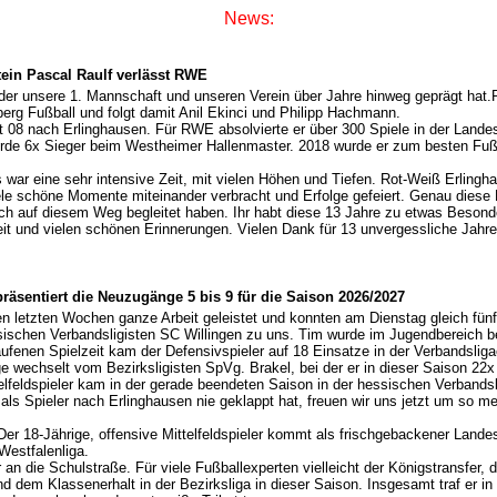
News:
ein Pascal Raulf verlässt RWE
er unsere 1. Mannschaft und unseren Verein über Jahre hinweg geprägt hat.P
rg Fußball und folgt damit Anil Ekinci und Philipp Hachmann.
8 nach Erlinghausen. Für RWE absolvierte er über 300 Spiele in der Landesl
e 6x Sieger beim Westheimer Hallenmaster. 2018 wurde er zum besten Fuß
 war eine sehr intensive Zeit, mit vielen Höhen und Tiefen. Rot-Weiß Erlinghau
le schöne Momente miteinander verbracht und Erfolge gefeiert. Genau diese 
 mich auf diesem Weg begleitet haben. Ihr habt diese 13 Jahre zu etwas Beson
it und vielen schönen Erinnerungen. Vielen Dank für 13 unvergessliche Jahr
äsentiert die Neuzugänge 5 bis 9 für die Saison 2026/2027
n letzten Wochen ganze Arbeit geleistet und konnten am Dienstag gleich fünf
ssischen Verbandsligisten SC Willingen zu uns. Tim wurde im Jugendbereich
aufenen Spielzeit kam der Defensivspieler auf 18 Einsatze in der Verbandslig
ge wechselt vom Bezirksligisten SpVg. Brakel, bei der er in dieser Saison 22
telfeldspieler kam in der gerade beendeten Saison in der hessischen Verband
 Spieler nach Erlinghausen nie geklappt hat, freuen wir uns jetzt um so meh
 18-Jährige, offensive Mittelfeldspieler kommt als frischgebackener Landes
Westfalenliga.
 die Schulstraße. Für viele Fußballexperten vielleicht der Königstransfer, d
und dem Klassenerhalt in der Bezirksliga in dieser Saison. Insgesamt traf er 