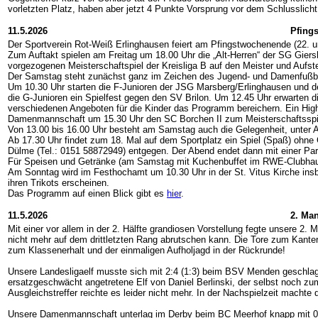
vorletzten Platz, haben aber jetzt 4 Punkte Vorsprung vor dem Schlusslicht
11.5.2026
Pfings
Der Sportverein Rot-Weiß Erlinghausen feiert am Pfingstwochenende (22. und
Zum Auftakt spielen am Freitag um 18.00 Uhr die „Alt-Herren“ der SG Gier
vorgezogenen Meisterschaftspiel der Kreisliga B auf den Meister und Aufst
Der Samstag steht zunächst ganz im Zeichen des Jugend- und Damenfußball
Um 10.30 Uhr starten die F-Junioren der JSG Marsberg/Erlinghausen und de
die G-Junioren ein Spielfest gegen den SV Brilon. Um 12.45 Uhr erwarten d
verschiedenen Angeboten für die Kinder das Programm bereichern. Ein High
Damenmannschaft um 15.30 Uhr den SC Borchen II zum Meisterschaftsspiel 
Von 13.00 bis 16.00 Uhr besteht am Samstag auch die Gelegenheit, unter An
Ab 17.30 Uhr findet zum 18. Mal auf dem Sportplatz ein Spiel (Spaß) ohne G
Dülme (Tel.: 0151 58872949) entgegen. Der Abend endet dann mit einer Pa
Für Speisen und Getränke (am Samstag mit Kuchenbuffet im RWE-Clubhaus
Am Sonntag wird im Festhochamt um 10.30 Uhr in der St. Vitus Kirche insb
ihren Trikots erscheinen.
Das Programm auf einen Blick gibt es
hier
.
11.5.2026
2. Man
Mit einer vor allem in der 2. Hälfte grandiosen Vorstellung fegte unsere 2.
nicht mehr auf dem drittletzten Rang abrutschen kann. Die Tore zum Kanters
zum Klassenerhalt und der einmaligen Aufholjagd in der Rückrunde!
Unsere Landesligaelf musste sich mit 2:4 (1:3) beim BSV Menden geschlage
ersatzgeschwächt angetretene Elf von Daniel Berlinski, der selbst noch z
Ausgleichstreffer reichte es leider nicht mehr. In der Nachspielzeit macht
Unsere Damenmannschaft unterlag im Derby beim BC Meerhof knapp mit 0:2 