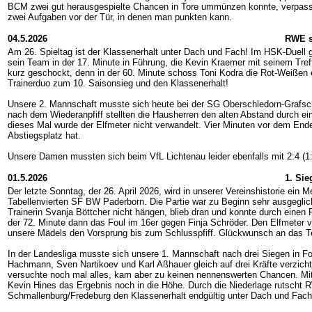
BCM zwei gut herausgespielte Chancen in Tore ummünzen konnte, verpassten
zwei Aufgaben vor der Tür, in denen man punkten kann.
04.5.2026
RWE si
Am 26. Spieltag ist der Klassenerhalt unter Dach und Fach! Im HSK-Duell g
sein Team in der 17. Minute in Führung, die Kevin Kraemer mit seinem Tre
kurz geschockt, denn in der 60. Minute schoss Toni Kodra die Rot-Weißen
Trainerduo zum 10. Saisonsieg und den Klassenerhalt!
Unsere 2. Mannschaft musste sich heute bei der SG Oberschledorn-Grafscha
nach dem Wiederanpfiff stellten die Hausherren den alten Abstand durch e
dieses Mal wurde der Elfmeter nicht verwandelt. Vier Minuten vor dem Ende 
Abstiegsplatz hat.
Unsere Damen mussten sich beim VfL Lichtenau leider ebenfalls mit 2:4 (1:
01.5.2026
1. Si
Der letzte Sonntag, der 26. April 2026, wird in unserer Vereinshistorie ei
Tabellenvierten SF BW Paderborn. Die Partie war zu Beginn sehr ausgeglich
Trainerin Svanja Böttcher nicht hängen, blieb dran und konnte durch einen
der 72. Minute dann das Foul im 16er gegen Finja Schröder. Den Elfmeter 
unsere Mädels den Vorsprung bis zum Schlusspfiff. Glückwunsch an das Tea
In der Landesliga musste sich unsere 1. Mannschaft nach drei Siegen in 
Hachmann, Sven Nartikoev und Karl Aßhauer gleich auf drei Kräfte verzicht
versuchte noch mal alles, kam aber zu keinen nennenswerten Chancen. Mit d
Kevin Hines das Ergebnis noch in die Höhe. Durch die Niederlage rutscht 
Schmallenburg/Fredeburg den Klassenerhalt endgültig unter Dach und Fach