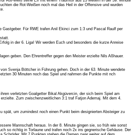
el für Rot-Weiß seine Elf mit einem Traumtor aus 25 Metern in der 59. Minute
rsuchten die Rot-Weißen noch mal das Heil in der Offensive und wurden
te.
e Gastgeber. Für RWE trafen Anil Ekinci zum 1:3 und Pascal Raulf per
tatt.
Erfolg in der 6. Liga! Wir werden Euch und besonders die kurze Anreise
agen geben. Den Ehrentreffer gegen den Meister erzielte Nils Aßhauer.
f von Svenja Böttcher in Führung gehen. Doch in der 63. Minute wendete
 letzten 30 Minuten noch das Spiel und nahmen die Punkte mit nch
 ihren verletzten Goalgetter Bikal Akgüvercin, der sich beim Spiel am
erzielte. Zum zwischenzweitlichen 3:1 traf Fatjon Ademaj. Mit dem 4.
 zu spät, um zumindest noch einen Punkt beim designierten Absteiger zu
ssere Mannschaft heraus. In der 8. Minute gingen sie, so früh wie sonst
uch so richtig in Torlaune und trafen noch 2x ins gegnerische Gehäuse. Der
isa Schröder. Mit 7 Punkten stehen die Damen zwar weiter auf dem