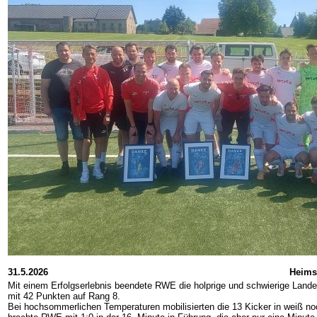
31.5.2026
Heims
Mit einem Erfolgserlebnis beendete RWE die holprige und schwierige Lande
mit 42 Punkten auf Rang 8.
Bei hochsommerlichen Temperaturen mobilisierten die 13 Kicker in weiß no