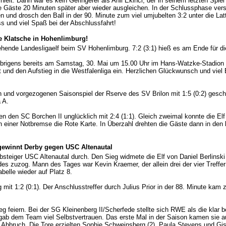
hielt. Dann war es kein Geringerer als Anil Ekinci, der in seinem letzten Spi
ie Gäste 20 Minuten später aber wieder ausgleichen. In der Schlussphase ve
n und drosch den Ball in der 90. Minute zum viel umjubelten 3:2 unter die Lat
und viel Spaß bei der Abschlussfahrt!
e Klatsche in Hohenlimburg!
hende Landesligaelf beim SV Hohenlimburg. 7:2 (3:1) hieß es am Ende für di
brigens bereits am Samstag, 30. Mai um 15.00 Uhr im Hans-Watzke-Stadion s
 und den Aufstieg in die Westfalenliga ein. Herzlichen Glückwunsch und viel 
 und vorgezogenen Saisonspiel der Rserve des SV Brilon mit 1:5 (0:2) geschl
 A.
n den SC Borchen II unglücklich mit 2:4 (1:1). Gleich zweimal konnte die El
h einer Notbremse die Rote Karte. In Überzahl drehten die Gäste dann in den
ewinnt Derby gegen USC Altenautal
Absteiger USC Altenautal durch. Den Sieg widmete die Elf von Daniel Berlinski
 zuzog. Mann des Tages war Kevin Kraemer, der allein drei der vier Treffer 
abelle wieder auf Platz 8.
t 1:2 (0:1). Der Anschlusstreffer durch Julius Prior in der 88. Minute kam
eiern. Bei der SG Kleinenberg II/Scherfede stellte sich RWE als die klar be
 gab dem Team viel Selbstvertrauen. Das erste Mal in der Saison kamen sie a
n Abbruch. Die Tore erzielten Sophie Schweinsberg (2), Paula Stevens und G