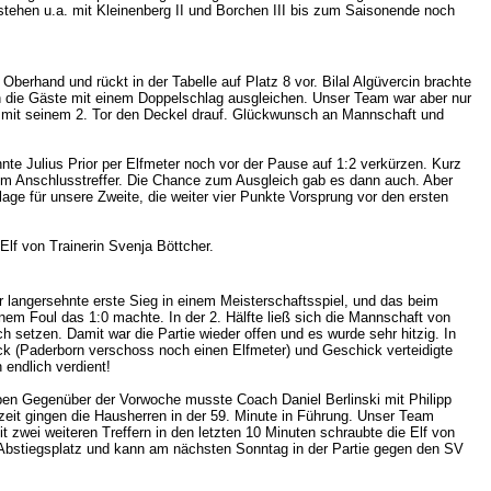
tehen u.a. mit Kleinenberg II und Borchen III bis zum Saisonende noch
erhand und rückt in der Tabelle auf Platz 8 vor. Bilal Algüvercin brachte
en die Gäste mit einem Doppelschlag ausgleichen. Unser Team war aber nur
r mit seinem 2. Tor den Deckel drauf. Glückwunsch an Mannschaft und
te Julius Prior per Elfmeter noch vor der Pause auf 1:2 verkürzen. Kurz
zum Anschlusstreffer. Die Chance zum Ausgleich gab es dann auch. Aber
age für unsere Zweite, die weiter vier Punkte Vorsprung vor den ersten
lf von Trainerin Svenja Böttcher.
r langersehnte erste Sieg in einem Meisterschaftsspiel, und das beim
nem Foul das 1:0 machte. In der 2. Hälfte ließ sich die Mannschaft von
 setzen. Damit war die Partie wieder offen und es wurde sehr hitzig. In
ck (Paderborn verschoss noch einen Elfmeter) und Geschick verteidigte
endlich verdient!
ben Gegenüber der Vorwoche musste Coach Daniel Berlinski mit Philipp
zeit gingen die Hausherren in der 59. Minute in Führung. Unser Team
 zwei weiteren Treffern in den letzten 10 Minuten schraubte die Elf von
n Abstiegsplatz und kann am nächsten Sonntag in der Partie gegen den SV