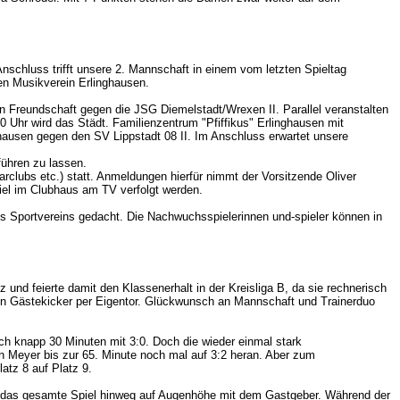
schluss trifft unsere 2. Mannschaft in einem vom letzten Spieltag
en Musikverein Erlinghausen.
n Freundschaft gegen die JSG Diemelstadt/Wrexen II. Parallel veranstalten
 Uhr wird das Städt. Familienzentrum "Pfiffikus" Erlinghausen mit
hausen gegen den SV Lippstadt 08 II. Im Anschluss erwartet unsere
führen zu lassen.
rclubs etc.) statt. Anmeldungen hierfür nimmt der Vorsitzende Oliver
iel im Clubhaus am TV verfolgt werden.
es Sportvereins gedacht. Die Nachwuchsspielerinnen und-spieler können in
 und feierte damit den Klassenerhalt in der Kreisliga B, da sie rechnerisch
d ein Gästekicker per Eigentor. Glückwunsch an Mannschaft und Trainerduo
h knapp 30 Minuten mit 3:0. Doch die wieder einmal stark
n Meyer bis zur 65. Minute noch mal auf 3:2 heran. Aber zum
atz 8 auf Platz 9.
er das gesamte Spiel hinweg auf Augenhöhe mit dem Gastgeber. Während der