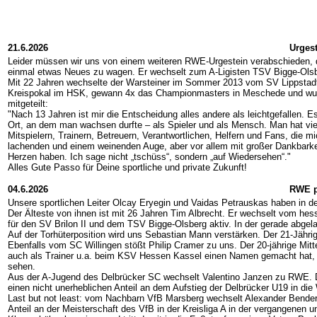
21.6.2026
Urgest
Leider müssen wir uns von einem weiteren RWE-Urgestein verabschieden, d
einmal etwas Neues zu wagen. Er wechselt zum A-Ligisten TSV Bigge-Olsbe
Mit 22 Jahren wechselte der Warsteiner im Sommer 2013 vom SV Lippstadt 0
Kreispokal im HSK, gewann 4x das Championmasters in Meschede und wurd
mitgeteilt:
"Nach 13 Jahren ist mir die Entscheidung alles andere als leichtgefallen. Es
Ort, an dem man wachsen durfte – als Spieler und als Mensch. Man hat vie
Mitspielern, Trainern, Betreuern, Verantwortlichen, Helfern und Fans, die
lachenden und einem weinenden Auge, aber vor allem mit großer Dankbarke
Herzen haben. Ich sage nicht „tschüss“, sondern „auf Wiedersehen“."
Alles Gute Passo für Deine sportliche und private Zukunft!
04.6.2026
RWE pr
Unsere sportlichen Leiter Olcay Eryegin und Vaidas Petrauskas haben in de
Der Älteste von ihnen ist mit 26 Jahren Tim Albrecht. Er wechselt vom he
für den SV Brilon II und dem TSV Bigge-Olsberg aktiv. In der gerade abgel
Auf der Torhüterposition wird uns Sebastian Mann verstärken. Der 21-Jähri
Ebenfalls vom SC Willingen stößt Philip Cramer zu uns. Der 20-jährige Mit
auch als Trainer u.a. beim KSV Hessen Kassel einen Namen gemacht hat, als
sehen.
Aus der A-Jugend des Delbrücker SC wechselt Valentino Janzen zu RWE. Der
einen nicht unerheblichen Anteil an dem Aufstieg der Delbrücker U19 in die 
Last but not least: vom Nachbarn VfB Marsberg wechselt Alexander Bender an
Anteil an der Meisterschaft des VfB in der Kreisliga A in der vergangenen 