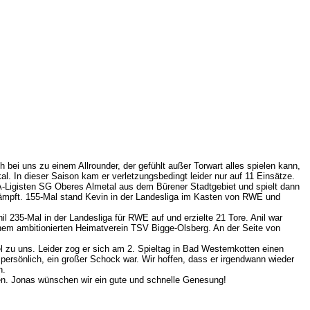
.
ei uns zu einem Allrounder, der gefühlt außer Torwart alles spielen kann,
l. In dieser Saison kam er verletzungsbedingt leider nur auf 11 Einsätze.
 A-Ligisten SG Oberes Almetal aus dem Bürener Stadtgebiet und spielt dann
ämpft. 155-Mal stand Kevin in der Landesliga im Kasten von RWE und
l 235-Mal in der Landesliga für RWE auf und erzielte 21 Tore. Anil war
nem ambitionierten Heimatverein TSV Bigge-Olsberg. An der Seite von
zu uns. Leider zog er sich am 2. Spieltag in Bad Westernkotten einen
n persönlich, ein großer Schock war. Wir hoffen, dass er irgendwann wieder
n.
inen. Jonas wünschen wir ein gute und schnelle Genesung!