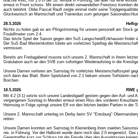
brachte RWE mit 1:0 in der 16. Minute in Führung, die aber nur eine Minute 
erneut in Front schoss. Mit einem direkt verwandelten Freistoss konnten d
auch belohnt. Oldie Pascal Raulf zeigte einmal mehr seine Torjägerqualitäte
Glückwunsch an Mannschaft und Trainerduo zum gelungen Saisonabschluss 
28.5.2026
Heftig
Nichts zu holen gab es am Pfingstmontag für unsere personell am Stock ge
Foulelfmeter zum 2:4.
Das letzte Spiel der Saison gegen den SuS Langscheid/Enkhausen findet ü
Der SuS Bad Westernkotten tütete am vorletzten Spieltag die Meisterschaft
vermissen.
Bereits am Freitagabend musste sich unsere 2. Mannschaft in ihrem letzten
Gratulation auch an den SVB zum sofortigen Wiederaufstieg in die Kreisliga
Unsere Damen verloren am Samstag ihr vorletztes Meisterschaftsspiel gege
sich dann das Blatt. Beim Spielstand von 2:1 bekam unsere Torhüterin nac
Borchen.
18.5.2026
RWE g
Mit 4:2 (3:1) setzte sich unsere Landesligaelf gestern gegen den Auf- und 
vergangenen Sonntag in Menden erneut einen Riss des vorderen Kreuzbandes
Heimsieg in Folge springt unsere Elf vor den letzten beiden Partien in der T
Unsere 2. Mannschaft unterlag im Derby beim SV "Eresburg" Obermarsberg mi
retten.
Unsere Damen konnten am Samstag In Kleinenberg ihren zweiten Saisonsieg f
nie, in Führung. Vor der Halbzeit wurde dann noch das 2:0 eingenetzt. Das
Gegentreffer kurz vor Schluss tat der Freude über den Auswärtssieg keine