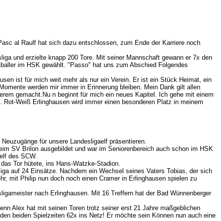
asc al Raulf hat sich dazu entschlossen, zum Ende der Karriere noch
iga und erzielte knapp 200 Tore. Mit seiner Mannschaft gewann er 7x den
baller im HSK gewählt. "Passo" hat uns zum Abschied Folgendes
sen ist für mich weit mehr als nur ein Verein. Er ist ein Stück Heimat, ein
Momente werden mir immer in Erinnerung bleiben. Mein Dank gilt allen
derem gemacht.Nu n beginnt für mich ein neues Kapitel. Ich gehe mit einem
e. Rot-Weiß Erlinghausen wird immer einen besonderen Platz in meinem
 Neuzugänge für unsere Landesligaelf präsentieren.
 beim SV Brilon ausgebildet und war im Seniorenbereich auch schon im HSK
aelf des SCW.
x das Tor hütete, ins Hans-Watzke-Stadion.
sliga auf 24 Einsätze. Nachdem ein Wechsel seines Vaters Tobias, der sich
r, mit Philip nun doch noch einen Cramer in Erlinghausen spielen zu
ligameister nach Erlinghausen. Mit 16 Treffern hat der Bad Wünnenberger
enn Alex hat mit seinen Toren trotz seiner erst 21 Jahre maßgeblichen
in den beiden Spielzeiten 62x ins Netz! Er möchte sein Können nun auch eine