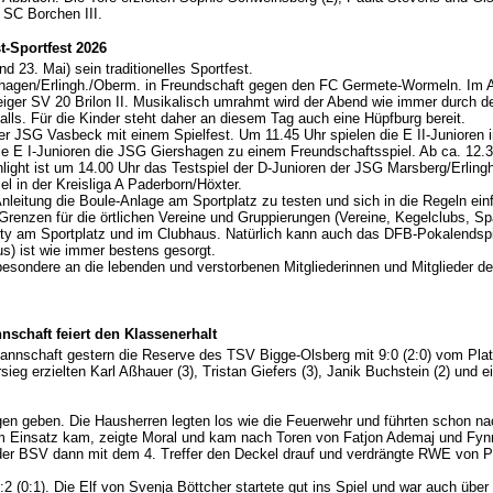
 SC Borchen III.
t-Sportfest 2026
 23. Mai) sein traditionelles Sportfest.
shagen/Erlingh./Oberm. in Freundschaft gegen den FC Germete-Wormeln. Im An
eiger SV 20 Brilon II. Musikalisch umrahmt wird der Abend wie immer durch d
s. Für die Kinder steht daher an diesem Tag auch eine Hüpfburg bereit.
r JSG Vasbeck mit einem Spielfest. Um 11.45 Uhr spielen die E II-Junioren i
ie E I-Junioren die JSG Giershagen zu einem Freundschaftsspiel. Ab ca. 12.30
light ist um 14.00 Uhr das Testspiel der D-Junioren der JSG Marsberg/Erling
in der Kreisliga A Paderborn/Höxter.
leitung die Boule-Anlage am Sportplatz zu testen und sich in die Regeln ein
renzen für die örtlichen Vereine und Gruppierungen (Vereine, Kegelclubs, Spa
rty am Sportplatz und im Clubhaus. Natürlich kann auch das DFB-Pokalendsp
) ist wie immer bestens gesorgt.
esondere an die lebenden und verstorbenen Mitgliederinnen und Mitglieder d
nschaft feiert den Klassenerhalt
 Mannschaft gestern die Reserve des TSV Bigge-Olsberg mit 9:0 (2:0) vom Platz
ieg erzielten Karl Aßhauer (3), Tristan Giefers (3), Janik Buchstein (2) un
n geben. Die Hausherren legten los wie die Feuerwehr und führten schon nac
um Einsatz kam, zeigte Moral und kam nach Toren von Fatjon Ademaj und Fyn
e der BSV dann mit dem 4. Treffer den Deckel drauf und verdrängte RWE von Pl
(0:1). Die Elf von Svenja Böttcher startete gut ins Spiel und war auch üb