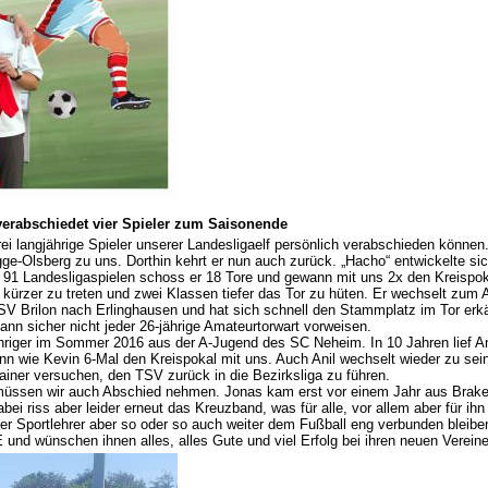
erabschiedet vier Spieler zum Saisonende
i langjährige Spieler unserer Landesligaelf persönlich verabschieden können
lsberg zu uns. Dorthin kehrt er nun auch zurück. „Hacho“ entwickelte sich b
n 91 Landesligaspielen schoss er 18 Tore und gewann mit uns 2x den Kreispoka
 kürzer zu treten und zwei Klassen tiefer das Tor zu hüten. Er wechselt zum
V Brilon nach Erlinghausen und hat sich schnell den Stammplatz im Tor erk
nn sicher nicht jeder 26-jährige Amateurtorwart vorweisen.
Jähriger im Sommer 2016 aus der A-Jugend des SC Neheim. In 10 Jahren lief Ani
 wie Kevin 6-Mal den Kreispokal mit uns. Auch Anil wechselt wieder zu sei
iner versuchen, den TSV zurück in die Bezirksliga zu führen.
müssen wir auch Abschied nehmen. Jonas kam erst vor einem Jahr aus Brakel 
bei riss aber leider erneut das Kreuzband, was für alle, vor allem aber für ih
der Sportlehrer aber so oder so auch weiter dem Fußball eng verbunden bleibe
WE und wünschen ihnen alles, alles Gute und viel Erfolg bei ihren neuen Vere