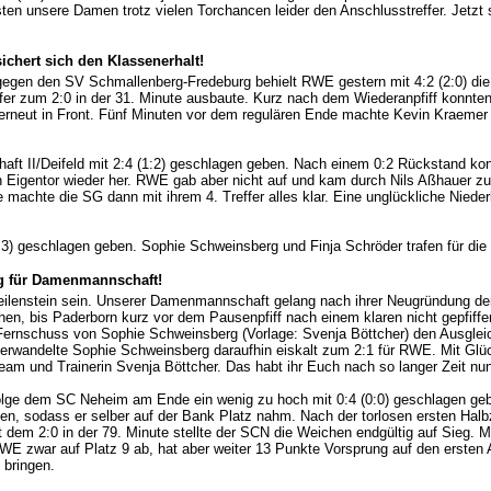
 unsere Damen trotz vielen Torchancen leider den Anschlusstreffer. Jetzt s
chert sich den Klassenerhalt!
egen den SV Schmallenberg-Fredeburg behielt RWE gestern mit 4:2 (2:0) die Ob
ffer zum 2:0 in der 31. Minute ausbaute. Kurz nach dem Wiederanpfiff konnt
 erneut in Front. Fünf Minuten vor dem regulären Ende machte Kevin Kraeme
ft II/Deifeld mit 2:4 (1:2) geschlagen geben. Nach einem 0:2 Rückstand konn
in Eigentor wieder her. RWE gab aber nicht auf und kam durch Nils Aßhauer 
machte die SG dann mit ihrem 4. Treffer alles klar. Eine unglückliche Niederl
3) geschlagen geben. Sophie Schweinsberg und Finja Schröder trafen für die E
eg für Damenmannschaft!
n Meilenstein sein. Unserer Damenmannschaft gelang nach ihrer Neugründung de
en, bis Paderborn kurz vor dem Pausenpfiff nach einem klaren nicht gepfiffe
 Fernschuss von Sophie Schweinsberg (Vorlage: Svenja Böttcher) den Ausgleich
verwandelte Sophie Schweinsberg daraufhin eiskalt zum 2:1 für RWE. Mit Glü
m und Trainerin Svenja Böttcher. Das habt ihr Euch nach so langer Zeit nun 
Folge dem SC Neheim am Ende ein wenig zu hoch mit 0:4 (0:0) geschlagen ge
en, sodass er selber auf der Bank Platz nahm. Nach der torlosen ersten Halb
em 2:0 in der 79. Minute stellte der SCN die Weichen endgültig auf Sieg. Mit
RWE zwar auf Platz 9 ab, hat aber weiter 13 Punkte Vorsprung auf den erste
 bringen.