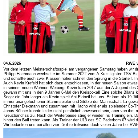
04.6.2026
RWE v
Vor dem letzten Meisterschaftsspiel am vergangenen Samstag haben wir dre
Philipp Hachmann wechselte im Sommer 2022 vom A-Kreisligisten TSV Bigge-O
und schaffte auch zwei Klassen höher schnell den Sprung in die Startelf. I
Auch Kevin Krefeld hat sich dazu entschlossen, in der neuen Saison etwas
in seinem neuen Wohnort Weiberg. Kevin kam 2017 aus der A-Jugend des S
gewann mit uns in den 9 Jahren 6-Mal den Kreispokal! Eine solche Bilanz ka
Sogar ein Jahr länger als Kevin spielt Ani Ekincil bei uns. Er kam als 19-
immer unangefochtener Stammspieler und Stütze der Mannschaft. Er gewann
Christofer Diekmann und zusammen mit Hacho wird er als spielender Co-Tra
Jonas Böhner konnte leider nicht persönlich anwesend sein, aber von ihm 
Kreuzbandriss zu. Nach der Winterpause stieg er wieder ins Training ein. Da
hinter den Ball treten kann. Als Trainer der U13 des SC Paderborn 07 wird 
Wir bedanken uns bei allen vier für ihre teilweise doch vielen Jahre bei R