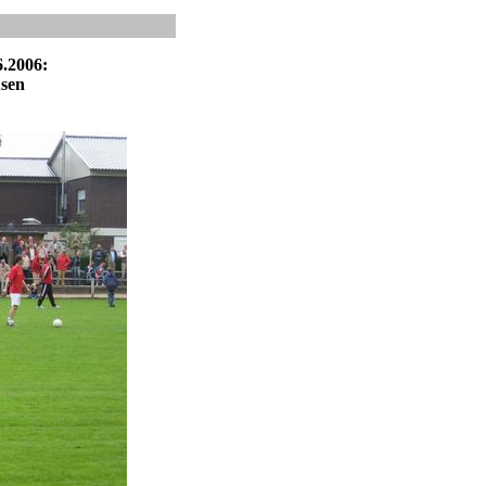
6.2006:
sen